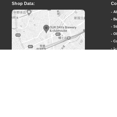
Shop Data:
Co
A
B
St
O
Co
レ
A
OUR DAYs Brewery & clubhouse
〒151-0073 東京都渋谷区笹塚3丁目40-1
営業時間:
火曜〜木曜: 18-23時
金曜: 18時-24時
土: 15時-24時
日: 15時-23時
定休日:
毎週月曜、奇数週の火曜日