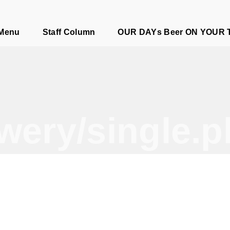
e
 Menu
Staff Column
OUR DAYs Beer ON YOUR 
wery/single.