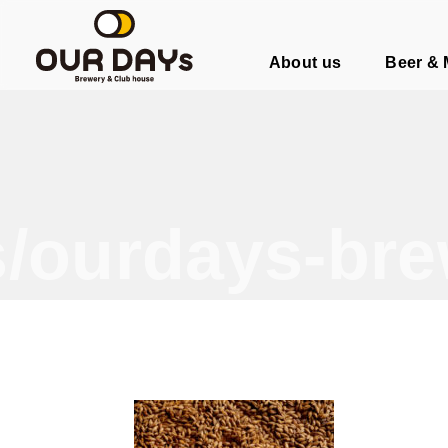
OUR DAYs Brewery & Club hous
About us
Beer &
/ourdays-bre