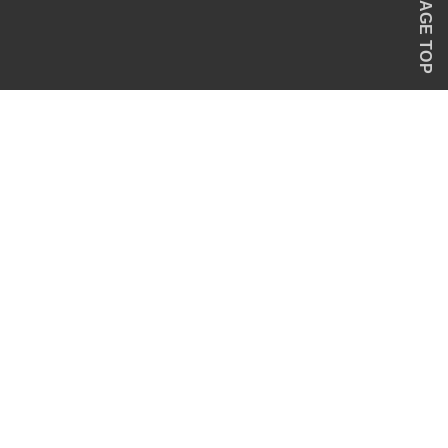
PAGE TOP
。
© SINCE 2022 OUR DAYs Brewery & Club house. All right reserved.