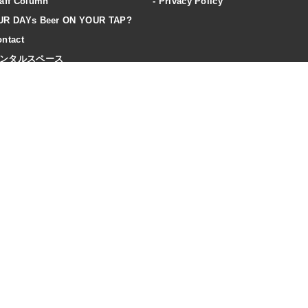
aff Column
Privacy Policy
UR DAYs Beer ON YOUR TAP?
ntact
ンタルスペース
ccess
20歳未満の飲酒は法律で禁止されています
飲酒は20歳になってから。飲酒運転は法律で禁止されています。
妊娠期・授乳期の飲酒は、胎児・乳児の発育に悪影響を与えるおそれがあります