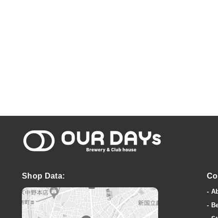
OUR DAYs Bre
Shop Data:
Co
A
B