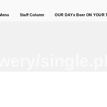
e
 Menu
Staff Column
OUR DAYs Beer ON YOUR 
wery/single.