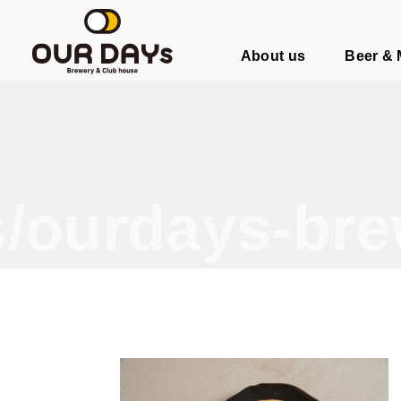
OUR DAYs Brewery & Club hous
About us
Beer &
/ourdays-bre