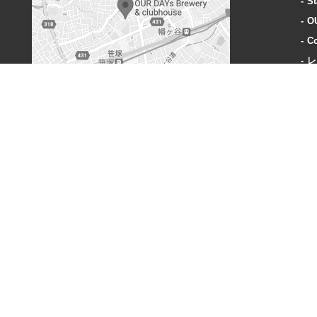
St
O
Co
レ
A
OUR DAYs Brewery & clubhouse
〒151-0073 東京都渋谷区笹塚3丁目40-1
営業時間:
火曜〜木曜: 18-23時
金曜: 18時-24時
土: 15時-24時
日: 15時-23時
定休日:
毎週月曜、奇数週の火曜日