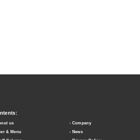
wery & clubhouse
ntents:
bout us
Company
eer & Menu
News