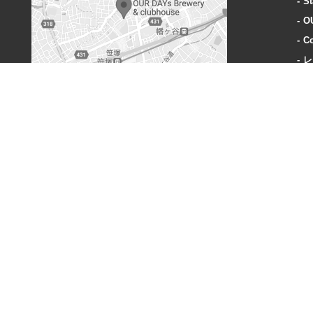
St
O
Co
レ
A
OUR DAYs Brewery & clubhouse
〒151-0073 東京都渋谷区笹塚3丁目40-1
営業時間:
火曜〜木曜: 18-23時
金曜: 18時-24時
土: 15時-24時
日: 15時-23時
定休日:
毎週月曜、奇数週の火曜日