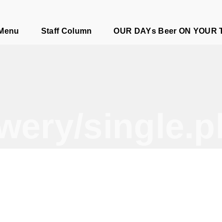
e
 Menu
Staff Column
OUR DAYs Beer ON YOUR 
wery/single.