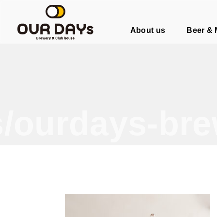
OUR DAYs Brewery & Club hous
About us
Beer &
/ourdays-bre