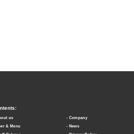
wery & clubhouse
ntents:
bout us
Company
eer & Menu
News