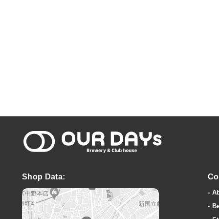
OUR DAYs Bre
Shop Data:
Co
A
B