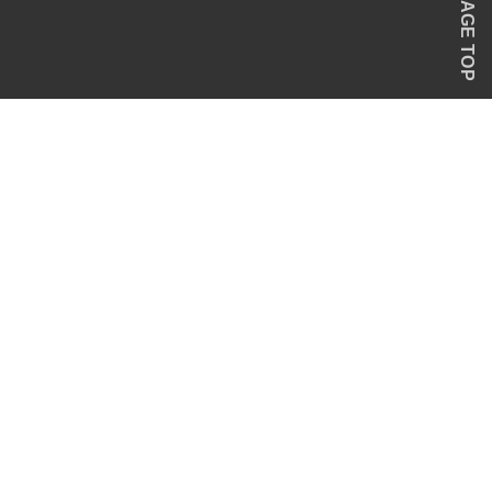
PAGE TOP
。
© SINCE 2022 OUR DAYs Brewery & Club house. All right reserved.