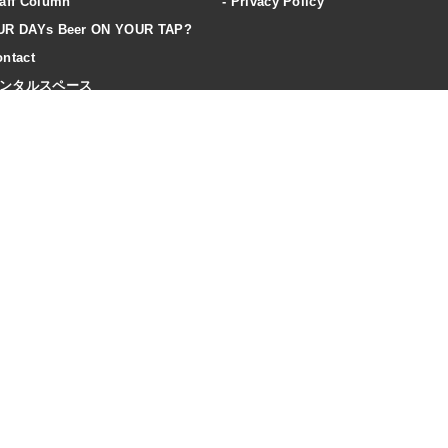
aff Column
Privacy Policy
UR DAYs Beer ON YOUR TAP?
ntact
ンタルスペース
ccess
20歳未満の飲酒は法律で禁止されています
飲酒は20歳になってから。飲酒運転は法律で禁止されています。
妊娠期・授乳期の飲酒は、胎児・乳児の発育に悪影響を与えるおそれがあります