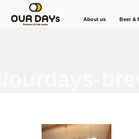
OUR DAYs Brewery & Club hous
About us
Beer &
/ourdays-bre