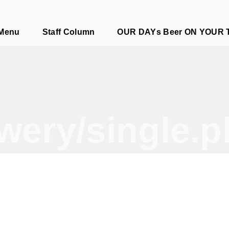
e
 Menu
Staff Column
OUR DAYs Beer ON YOUR 
wery/single.