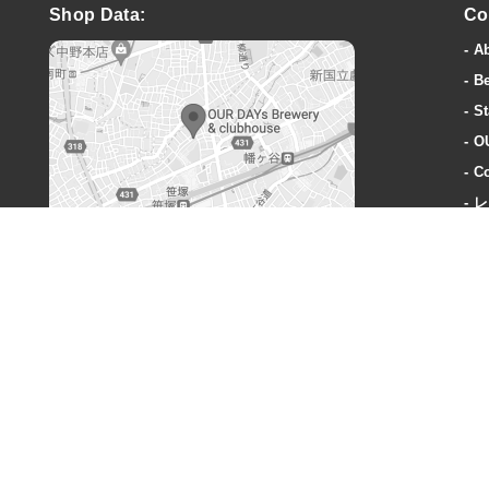
Shop Data:
Co
A
B
St
O
Co
レ
A
OUR DAYs Brewery & clubhouse
〒151-0073 東京都渋谷区笹塚3丁目40-1
営業時間:
火曜〜木曜: 18-23時
金曜: 18時-24時
土: 15時-24時
日: 15時-23時
定休日:
毎週月曜、奇数週の火曜日