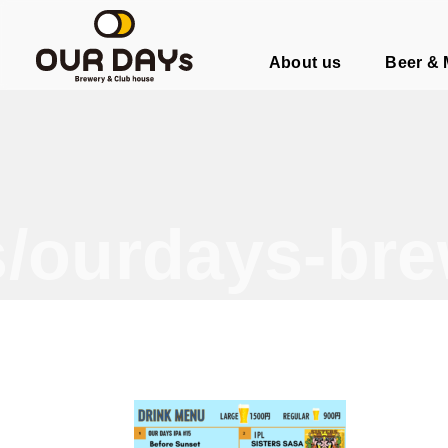
OUR DAYs Brewery & Club hous
About us
Beer &
/ourdays-bre