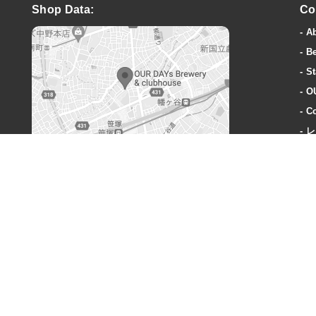
Shop Data:
Co
A
B
St
O
Co
レ
A
OUR DAYs Brewery & clubhouse
〒151-0073 東京都渋谷区笹塚3丁目40-1
営業時間:
火曜〜木曜: 18-23時
金曜: 18時-24時
土: 15時-24時
日: 15時-23時
定休日:
毎週月曜、奇数週の火曜日