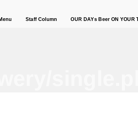
e
 Menu
Staff Column
OUR DAYs Beer ON YOUR 
wery/single.