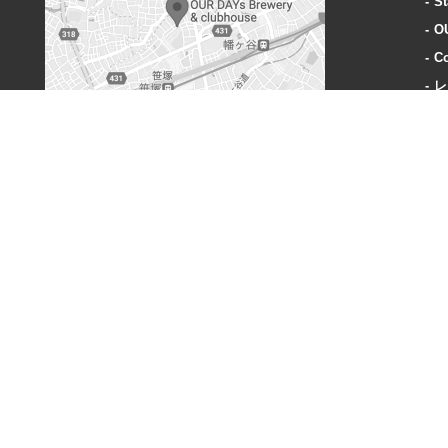
St
O
Co
レ
A
OUR DAYs Brewery & clubhouse
〒151-0073 東京都渋谷区笹塚3丁目40-1
営業時間:
火曜〜木曜: 18-23時
金曜: 18時-24時
土: 15時-24時
日: 15時-23時
定休日:
毎週月曜、奇数週の火曜日