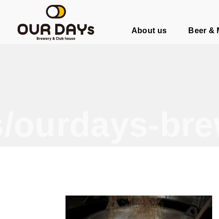
OUR DAYs Brewery & Club hous
About us
Beer &
/ourdays-bre