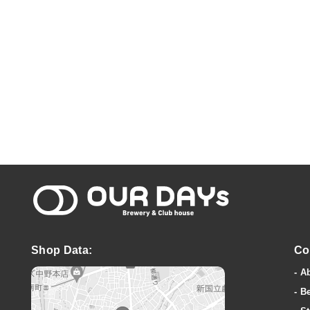
OUR DAYs Bre
Shop Data:
Co
A
B