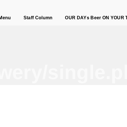
e
 Menu
Staff Column
OUR DAYs Beer ON YOUR 
wery/single.