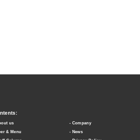
wery & clubhouse
ntents:
bout us
Company
eer & Menu
News