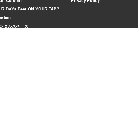
aff Column
Privacy Policy
UR DAYs Beer ON YOUR TAP?
ntact
ンタルスペース
ccess
20歳未満の飲酒は法律で禁止されています
飲酒は20歳になってから。飲酒運転は法律で禁止されています。
妊娠期・授乳期の飲酒は、胎児・乳児の発育に悪影響を与えるおそれがあります