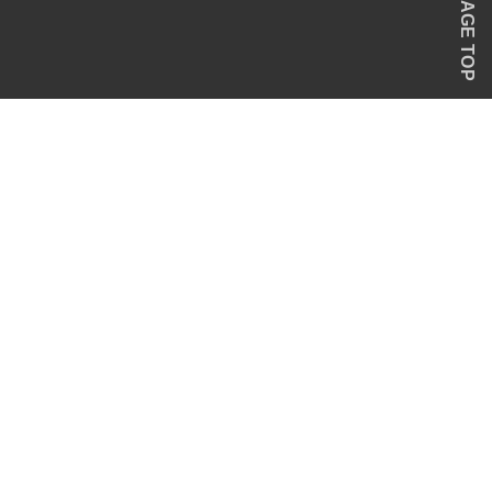
PAGE TOP
。
© SINCE 2022 OUR DAYs Brewery & Club house. All right reserved.