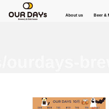
OUR DAYs Brewery & Club hous
About us
Beer &
/ourdays-bre