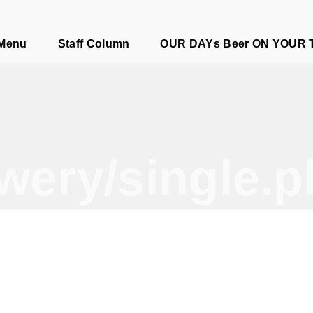
e
 Menu
Staff Column
OUR DAYs Beer ON YOUR 
wery/single.