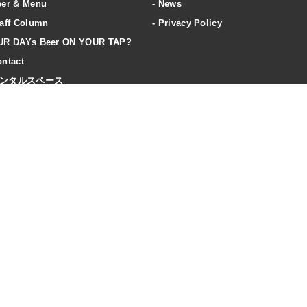
eer & Menu
News
aff Column
Privacy Policy
UR DAYs Beer ON YOUR TAP?
ntact
ンタルスペース
ccess
20歳未満の飲酒は法律で禁止されています
飲酒は20歳になってから。飲酒運転は法律で禁止されています。
妊娠期・授乳期の飲酒は、胎児・乳児の発育に悪影響を与えるおそれがあります