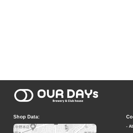
OUR DAYs Bre
Shop Data:
Co
A