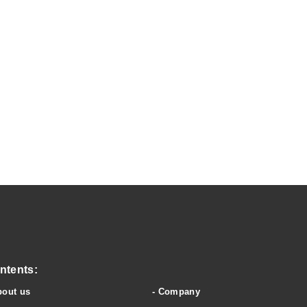
wery & clubhouse
ntents:
bout us
Company