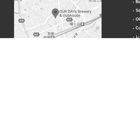
B
St
O
Co
レ
A
OUR DAYs Brewery & clubhouse
〒151-0073 東京都渋谷区笹塚3丁目40-1
営業時間:
火曜〜木曜: 18-23時
金曜: 18時-24時
土: 15時-24時
日: 15時-23時
定休日:
毎週月曜、奇数週の火曜日