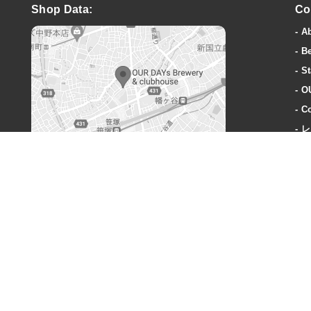
Shop Data:
Co
A
B
St
O
Co
レ
A
OUR DAYs Brewery & clubhouse
〒151-0073 東京都渋谷区笹塚3丁目40-1
営業時間:
火曜〜木曜: 18-23時
金曜: 18時-24時
土: 15時-24時
日: 15時-23時
定休日:
毎週月曜、奇数週の火曜日