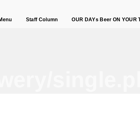
e
 Menu
Staff Column
OUR DAYs Beer ON YOUR 
wery/single.