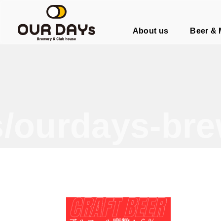
OUR DAYs Brewery & Club hous
About us
Beer &
/ourdays-bre