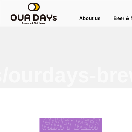
OUR DAYs Brewery & Club hous
About us
Beer &
/ourdays-bre