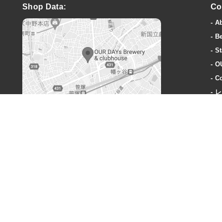
Shop Data:
Co
A
B
St
O
Co
レ
A
OUR DAYs Brewery & clubhouse
〒151-0073 東京都渋谷区笹塚3丁目40-1
営業時間:
火曜〜木曜: 18-23時
金曜: 18時-24時
土: 15時-24時
日: 15時-23時
定休日:
毎週月曜、奇数週の火曜日