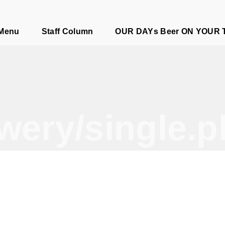
e
 Menu
Staff Column
OUR DAYs Beer ON YOUR 
wery/single.