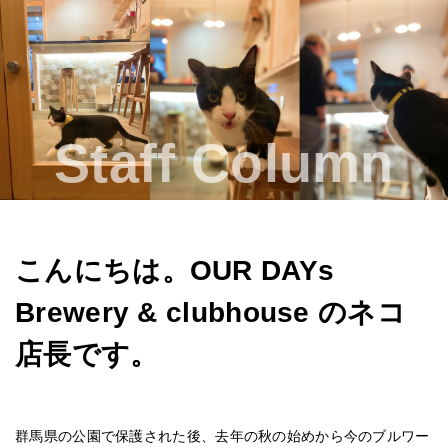
About us
Beer & Menu
Staff Column
Staff Column
OUR DAYs Beer ON YOUR TAP?
Contact
こんにちは。OUR DAYs
レンタルスペース
Brewery & clubhouse のネコ
店長です。
Access
群馬県の公園で保護された後、去年の秋の始めから今のブルワー