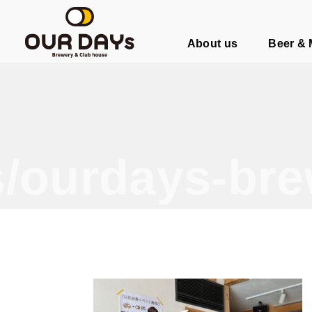
OUR DAYs Brewery & Club hous
About us
Beer &
/ourdays-bre