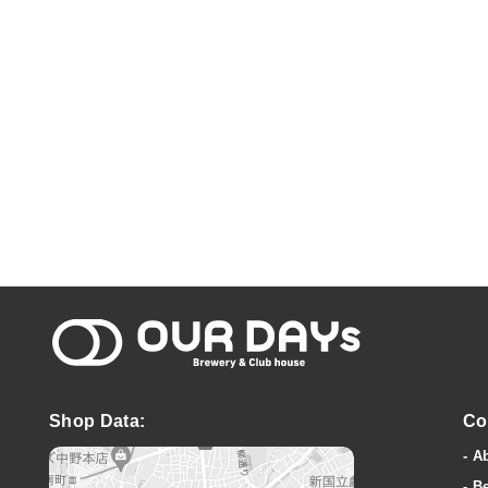
OUR DAYs Bre
Shop Data:
Co
A
B