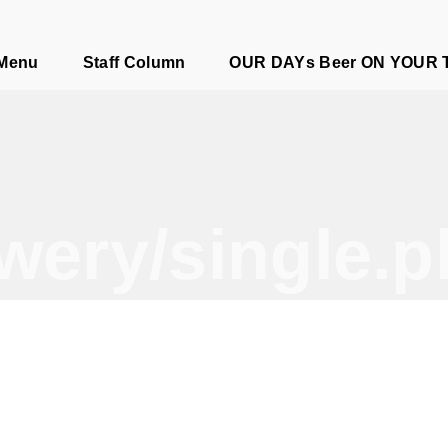
e
 Menu
Staff Column
OUR DAYs Beer ON YOUR 
wery/single.