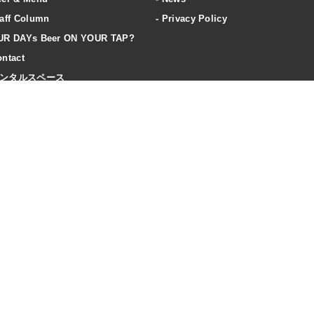
aff Column
Privacy Policy
UR DAYs Beer ON YOUR TAP?
ntact
ンタルスペース
ccess
20歳未満の飲酒は法律で禁止されています
飲酒は20歳になってから。飲酒運転は法律で禁止されています。
妊娠期・授乳期の飲酒は、胎児・乳児の発育に悪影響を与えるおそれがあります