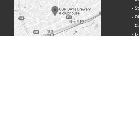
St
O
Co
レ
A
OUR DAYs Brewery & clubhouse
〒151-0073 東京都渋谷区笹塚3丁目40-1
営業時間:
火曜〜木曜: 18-23時
金曜: 18時-24時
土: 15時-24時
日: 15時-23時
定休日:
毎週月曜、奇数週の火曜日