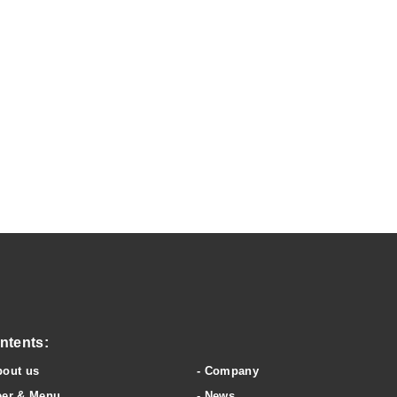
wery & clubhouse
ntents:
bout us
Company
eer & Menu
News