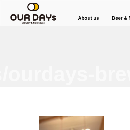
OUR DAYs Brewery & Club hous
About us
Beer &
/ourdays-bre