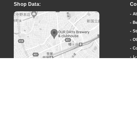
Shop Data:
Co
A
B
St
O
Co
レ
A
OUR DAYs Brewery & clubhouse
〒151-0073 東京都渋谷区笹塚3丁目40-1
営業時間:
火曜〜木曜: 18-23時
金曜: 18時-24時
土: 15時-24時
日: 15時-23時
定休日:
毎週月曜、奇数週の火曜日