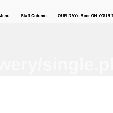
e
 Menu
Staff Column
OUR DAYs Beer ON YOUR 
wery/single.