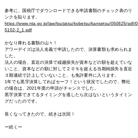
参考に、国税庁でダウンロードできる申請書類のチェック表のリ
ンクを貼ります。
https://www.nta.go.jp/law/tsutatsu/kobetsu/kansetsu/050825/pdf/
5102-2_1.pdf
かなり痺れる書類の山々！
アワーデイズは法人名義で申請したので、決算書類も求められま
した。
法人の場合、直近の決算で繰越損失が資本などの額を超えていな
いこと、資本などの額に対して２０％を超える当期純損失を直近
３期連続で計上していないこと、も免許要件に入ります。
1年でも黒字決算してればセーフ！という状況でしたので、弊社
の場合は、2021年度の申請がチャンスでした。
黒字決算できてるタイミングを逃したら次はないというタイミン
グだったのです。
長くなってきたので、続きは次回！
ー続くー