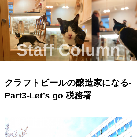
About us
Beer & Menu
Staff Column
Staff Column
OUR DAYs Beer ON YOUR TAP?
Contact
クラフトビールの醸造家になる-
レンタルスペース
Part3-Let’s go 税務署
Access