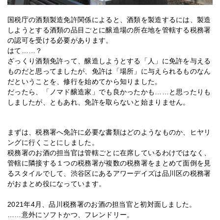
国税庁の酒類製造免許関係によると、酒類を製造するには、製造
しようとする酒類の品目ごとに醸造場の所在地を管轄する税務署
の認可を受ける必要があります。
はて……？
ざっくり酒類免許って、醸造しようとする「人」に免許を与える
ものだと思ってましたが、免許は「場所」に与えられるものなん
だということを、修行を始めてから知りました。
だったら、「ノマド醸造家」でも良かったかも……と思ったりも
しましたが、ともあれ、免許を取らないと始まりません。
まずは、税務署へ免許に必要な書類はどのようなものか、ヒヤリ
ングに行くことにしました。
税務署のお酒の担当官は管轄ごとに在席しているわけではなく、
管轄に隣接する１つの税務署が複数の税務署をまとめて面倒を見
るスタイルでして、渋谷区にあるアワーデイズは品川区の税務署
がおまとめ役になっています。
2021年4月、品川税務署のお酒の担当官と初対面しました。
……意外にソフトかつ、フレンドリー。