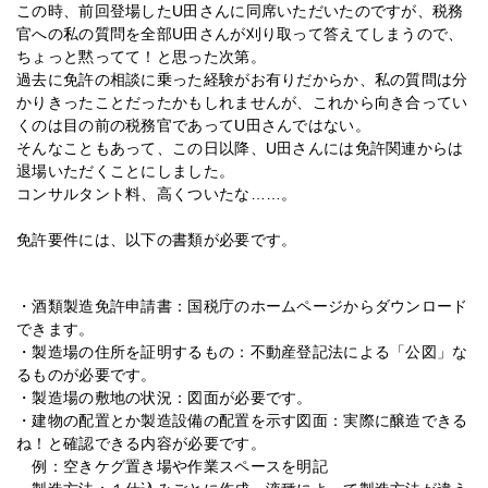
この時、前回登場したU田さんに同席いただいたのですが、税務
官への私の質問を全部U田さんが刈り取って答えてしまうので、
ちょっと黙ってて！と思った次第。
過去に免許の相談に乗った経験がお有りだからか、私の質問は分
かりきったことだったかもしれませんが、これから向き合ってい
くのは目の前の税務官であってU田さんではない。
そんなこともあって、この日以降、U田さんには免許関連からは
退場いただくことにしました。
コンサルタント料、高くついたな……。
免許要件には、以下の書類が必要です。
・酒類製造免許申請書：国税庁のホームページからダウンロード
できます。
・製造場の住所を証明するもの：不動産登記法による「公図」な
るものが必要です。
・製造場の敷地の状況：図面が必要です。
・建物の配置とか製造設備の配置を示す図面：実際に醸造できる
ね！と確認できる内容が必要です。
例：空きケグ置き場や作業スペースを明記