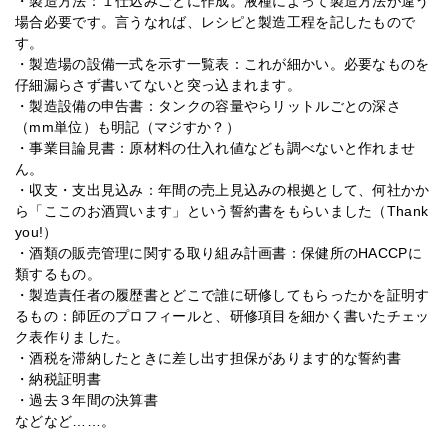
・製造方法：１仕込みごとに作成。液種によって製造方法が違う
場合必要です。言うなれば、レシピと製造工程を記したもので
す。
・製造場の設備一式を示す一覧表：これが細かい。必要なものを
仔細漏らさず書いてないと突っ込まれます。
・製造設備の申告書：タンクの容量やらリットルごとの深さ
（mm単位）も明記（マジすか？）
・事業目論見書：原材料の仕入れ値なども調べないと作れませ
ん。
・収支・支出見込み：年間の売上見込みの根拠として、何社かか
ら「ここのお酒買います」という誓約書をもらいました（Thank
you!）
・酒類の販売管理に関する取り組み計画書：保健所のHACCPに
類するもの。
・製造責任者の履歴書とどこで誰に研修してもらったかを証明す
るもの：師匠のプロフィールと、研修項目を細かく書いたチェッ
ク表作りました。
・酒税を滞納したときに差し出す担保があります的な誓約書
・納税証明書
・過去３年間の決算書
などなど……。